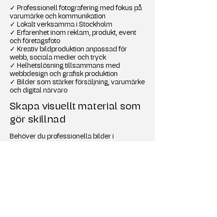
✓ Professionell fotografering med fokus på
varumärke och kommunikation
✓ Lokalt verksamma i Stockholm
✓ Erfarenhet inom reklam, produkt, event
och företagsfoto
✓ Kreativ bildproduktion anpassad för
webb, sociala medier och tryck
✓ Helhetslösning tillsammans med
webbdesign och grafisk produktion
✓ Bilder som stärker försäljning, varumärke
och digital närvaro
Skapa visuellt material som
gör skillnad
Behöver du professionella bilder i
Stockholm? Oavsett om det gäller
reklamfotografering, produktbilder, event,
drönarbilder eller interiörfotografering
hjälper vi dig att skapa visuellt innehåll som
stärker ditt företag och ökar din synlighet
online.